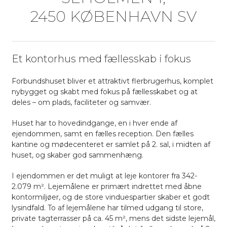
2450 KØ­BEN­HAVN SV
Et kontorhus med fællesskab i fokus
Forbundshuset bliver et attraktivt flerbrugerhus, komplet
nybygget og skabt med fokus på fællesskabet og at
deles – om plads, faciliteter og samvær.
Huset har to hovedindgange, en i hver ende af
ejendommen, samt en fælles reception. Den fælles
kantine og mødecenteret er samlet på 2. sal, i midten af
huset, og skaber god sammenhæng.
I ejendommen er det muligt at leje kontorer fra 342-
2.079 m². Lejemålene er primært indrettet med åbne
kontormiljøer, og de store vinduespartier skaber et godt
lysindfald. To af lejemålene har tilmed udgang til store,
private tagterrasser på ca. 45 m², mens det sidste lejemål,