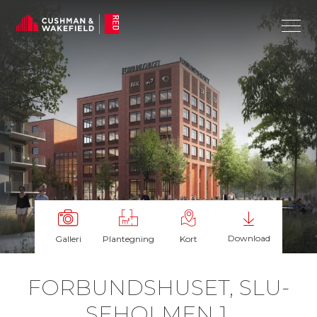
Download
Galleri
Plantegning
Kort
FOR­BUNDS­HU­SET, SLU­
SE­HOL­MEN 1,