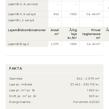
Lejemål G, 6. sal nord
-
-
-
Lejemål H, 6. sal syd
342
1.950
Ca. 46 m²
Lejemål I, 2. sal syd
-
-
-
Lejemålskombinationer
Areal
Årlig
Privat
Å
m²
leje
tagterrasse
kr./m²
m²
Lejemål B og C
2.079
1.950
Ca. 45 m²
FAKTA
Størrelse
342 - 2.079 m²
Leje pr. måned
57.492 - 339.713 kr.
Leje pr. m² pr. år
1.950 kr.
Drift pr. m² pr. år
509 kr.
Energimærke
Forventet A2020