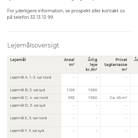
For yderligere information, se prospekt eller kontakt os
på telefon 33 13 13 99.
Lejemålsoversigt
Lejemål
Areal
Årlig
Privat
Å
m²
leje
tagterrasse
kr./m²
m²
Lejemål A. 1.-3. sal nord
-
-
-
Lejemål B, 3. sal syd
1.126
1.950
-
Lejemål C, 4. sal nord
953
1.950
Ca. 45 m²
Lejemål D, 3. sal syd
-
-
-
Lejemål E, 5. sal nord
-
-
-
Lejemål F, 5. sal syd
-
-
-