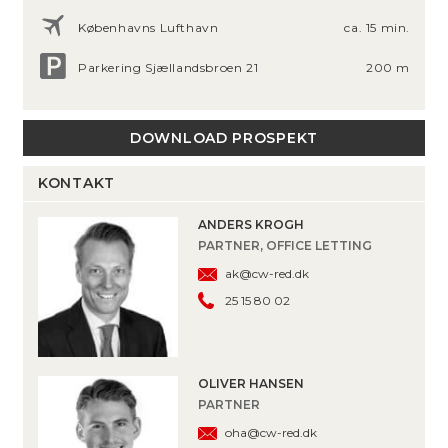
Københavns Lufthavn
ca. 15 min.
Parkering Sjællandsbroen 21
200 m
DOWNLOAD PROSPEKT
KONTAKT
ANDERS KROGH
PARTNER, OFFICE LETTING
ak@cw-red.dk
25 15 80 02
OLIVER HANSEN
PARTNER
oha@cw-red.dk