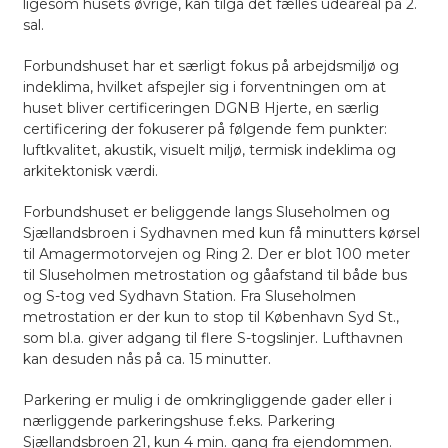
ligesom husets øvrige, kan tilgå det fælles udeareal på 2.
sal.
Forbundshuset har et særligt fokus på arbejdsmiljø og
indeklima, hvilket afspejler sig i forventningen om at
huset bliver certificeringen DGNB Hjerte, en særlig
certificering der fokuserer på følgende fem punkter:
luftkvalitet, akustik, visuelt miljø, termisk indeklima og
arkitektonisk værdi.
Forbundshuset er beliggende langs Sluseholmen og
Sjællandsbroen i Sydhavnen med kun få minutters kørsel
til Amagermotorvejen og Ring 2. Der er blot 100 meter
til Sluseholmen metrostation og gåafstand til både bus
og S-tog ved Sydhavn Station. Fra Sluseholmen
metrostation er der kun to stop til København Syd St.,
som bl.a. giver adgang til flere S-togslinjer. Lufthavnen
kan desuden nås på ca. 15 minutter.
Parkering er mulig i de omkringliggende gader eller i
nærliggende parkeringshuse f.eks. Parkering
Sjællandsbroen 21, kun 4 min. gang fra ejendommen.