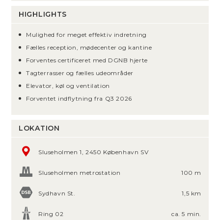
HIGHLIGHTS
Mulighed for meget effektiv indretning
Fælles reception, mødecenter og kantine
Forventes certificeret med DGNB hjerte
Tagterrasser og fælles udeområder
Elevator, køl og ventilation
Forventet indflytning fra Q3 2026
LOKATION
Sluseholmen 1, 2450 København SV
Sluseholmen metrostation
100 m
Sydhavn St.
1,5 km
Ring 02
ca. 5 min.