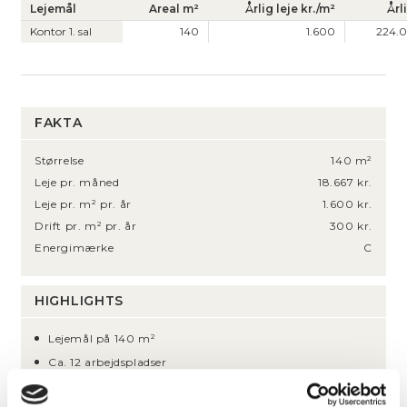
Lejemål
Areal m²
Årlig leje kr./m²
Årl
Kontor 1. sal
140
1.600
224.0
FAKTA
Størrelse
140 m²
Leje pr. måned
18.667 kr.
Leje pr. m² pr. år
1.600 kr.
Drift pr. m² pr. år
300 kr.
Energimærke
C
HIGHLIGHTS
Lejemål på 140 m²
Ca. 12 arbejdspladser
Stuk, rosetter og fyldningsdørre