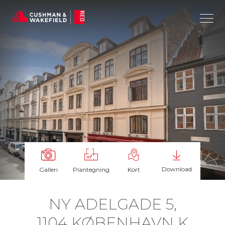
Download
Galleri
Plantegning
Kort
NY ADEL­GA­DE 5,
1104 KØ­BEN­HAVN K