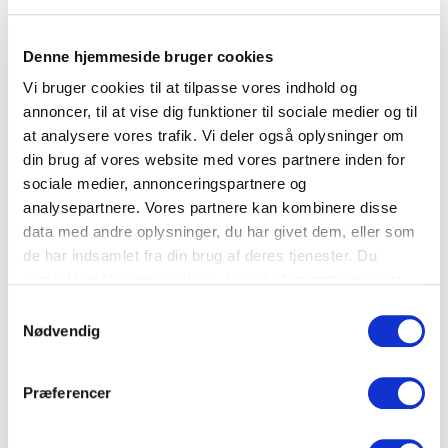
Pulserende nærmiljø på Ny Adelgade
Denne hjemmeside bruger cookies
LOKATION
Vi bruger cookies til at tilpasse vores indhold og
annoncer, til at vise dig funktioner til sociale medier og til
Ny Adelgade 5, 1104 København K
at analysere vores trafik. Vi deler også oplysninger om
Kongens Nytorv St.
250 m
din brug af vores website med vores partnere inden for
sociale medier, annonceringspartnere og
Nørreport St. (metro, S-tog og regionaltog)
1 km
analysepartnere. Vores partnere kan kombinere disse
data med andre oplysninger, du har givet dem, eller som
Jeudan parkering Gammel Mønt
150 m
de har indsamlet fra din brug af deres tjenester. Du
samtykker til vores cookies, hvis du fortsætter med at
Q-Park Adelgade
200´m
anvende vores hjemmeside.
Samtykkevalg
Nødvendig
DOWNLOAD PROSPEKT
Præferencer
KONTAKT
ANDERS KROGH