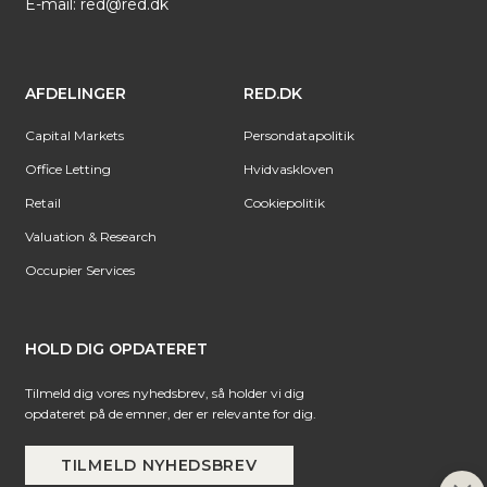
E-mail:
red@red.dk
AFDELINGER
RED.DK
Capital Markets
Persondatapolitik
Office Letting
Hvidvaskloven
Retail
Cookiepolitik
Valuation & Research
Occupier Services
HOLD DIG OPDATERET
Tilmeld dig vores nyhedsbrev, så holder vi dig
opdateret på de emner, der er relevante for dig.
TILMELD NYHEDSBREV