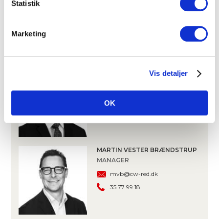
Statistik
PARTNER, OFFICE LETTING
ak@cw-red.dk
25 15 80 02
Marketing
OLIVER HANSEN
Vis detaljer
PARTNER
oha@cw-red.dk
OK
22 27 66 00
MARTIN VESTER BRÆNDSTRUP
MANAGER
mvb@cw-red.dk
35 77 99 18