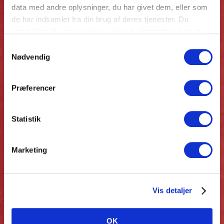
boliger på Vestegnen til
data med andre oplysninger, du har givet dem, eller som
amerikansk investor
de har indsamlet fra din brug af deres tjenester. Du
samtykker til vores cookies, hvis du fortsætter med at
anvende vores hjemmeside.
INVESTERING
Samtykkevalg
Nødvendig
Præferencer
Statistik
Marketing
Vis detaljer
Jernbanebyen
OK