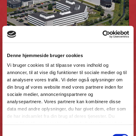
Denne hjemmeside bruger cookies
Tonsbakken 16-18 solgt til
Vi bruger cookies til at tilpasse vores indhold og
annoncer, til at vise dig funktioner til sociale medier og til
Kristensen Properties
at analysere vores trafik. Vi deler også oplysninger om
din brug af vores website med vores partnere inden for
sociale medier, annonceringspartnere og
INVESTERING, UDLEJNING
analysepartnere. Vores partnere kan kombinere disse
data med andre oplysninger, du har givet dem, eller som
de har indsamlet fra din brug af deres tjenester. Du
samtykker til vores cookies, hvis du fortsætter med at
anvende vores hjemmeside.
Samtykkevalg