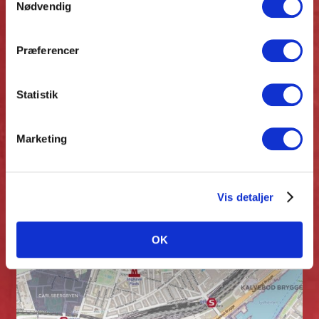
Nødvendig
Præferencer
Statistik
Amaliegade 44 solgt
Marketing
Vis detaljer
INVESTERING, UDLEJNING
OK