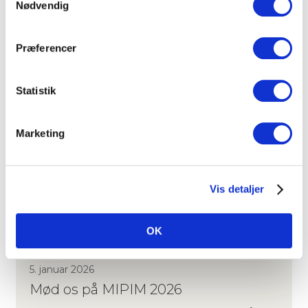
Nødvendig
DFI med Grosvenor som ankerinvestor. Handlen er
gennemført som en aktivhandel. Ejendommen …
Præferencer
BOLIG
INVESTERING
PRESSEMEDDELELSER
Statistik
Marketing
Vis detaljer
OK
5. januar 2026
Mød os på MIPIM 2026