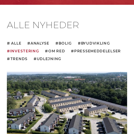
ALLE NYHEDER
ALLE
ANALYSE
BOLIG
BYUDVIKLING
INVESTERING
OM RED
PRESSEMEDDELELSER
TRENDS
UDLEJNING