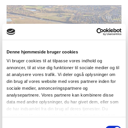
Denne hjemmeside bruger cookies
Vi bruger cookies til at tilpasse vores indhold og
annoncer, til at vise dig funktioner til sociale medier og til
at analysere vores trafik. Vi deler også oplysninger om
22. april 2026
din brug af vores website med vores partnere inden for
Endnu en boligtransaktion med
sociale medier, annonceringspartnere og
udenlandsk investor
analysepartnere. Vores partnere kan kombinere disse
data med andre oplysninger, du har givet dem, eller som
Cushman & Wakefield | RED har formidlet salget af
97 rækkehuse i Greve til Komvi RED har på vegne
de har indsamlet fra din brug af deres tjenester. Du
af Ejendomsselskabet Casa Nord solgt
samtykker til vores cookies, hvis du fortsætter med at
ejendommen Tværhøjen 1-116, 2670 Greve til
anvende vores hjemmeside.
Samtykkevalg
Komvi, som er et JV-selskab mellem Evervest og