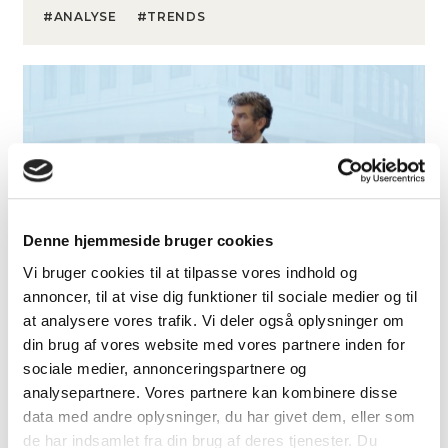
ANALYSE
TRENDS
Denne hjemmeside bruger cookies
Vi bruger cookies til at tilpasse vores indhold og
annoncer, til at vise dig funktioner til sociale medier og til
19. februar 2026
at analysere vores trafik. Vi deler også oplysninger om
Præsentation af ‘RED Danish
din brug af vores website med vores partnere inden for
sociale medier, annonceringspartnere og
Investment Atlas 2026’
analysepartnere. Vores partnere kan kombinere disse
Torsdag den 19. februar 2026 præsenterede vi vores
data med andre oplysninger, du har givet dem, eller som
årspublikation, ‘RED Danish Investment Atlas 2026’,
de har indsamlet fra din brug af deres tjenester. Du
hos Danske Bank i Postbyen. Her kan du se eller