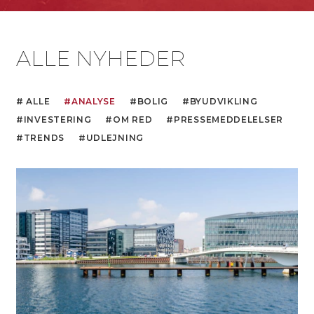
ALLE NYHEDER
ALLE
ANALYSE
BOLIG
BYUDVIKLING
INVESTERING
OM RED
PRESSEMEDDELELSER
TRENDS
UDLEJNING