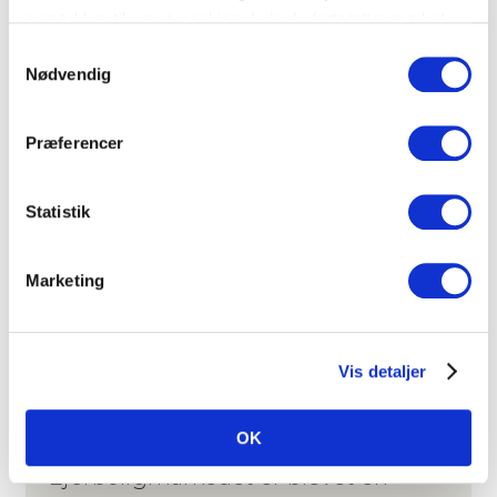
samtykker til vores cookies, hvis du fortsætter med at
gense hele præsentationen ved Nicholas Thurø og
Las Olsen. God fornøjelse!
anvende vores hjemmeside.
Samtykkevalg
Nødvendig
ANALYSE
OM RED
PRESSEMEDDELELSER
Præferencer
Statistik
Marketing
Vis detaljer
OK
18. februar 2026
Ejerboligmarkedet er blevet en