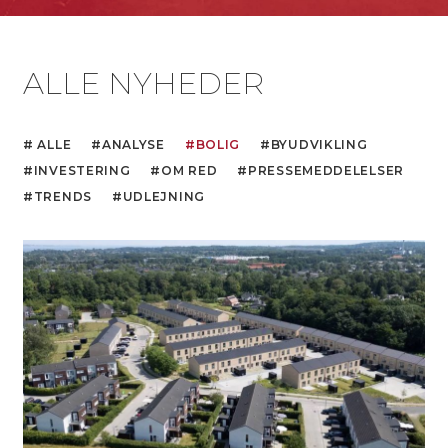
ALLE NYHEDER
ALLE
ANALYSE
BOLIG
BYUDVIKLING
INVESTERING
OM RED
PRESSEMEDDELELSER
TRENDS
UDLEJNING