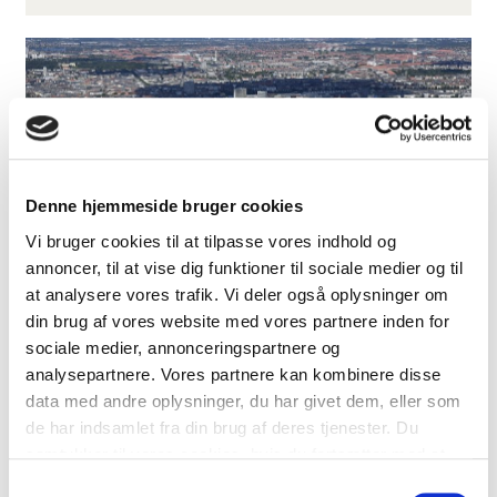
Denne hjemmeside bruger cookies
Vi bruger cookies til at tilpasse vores indhold og
annoncer, til at vise dig funktioner til sociale medier og til
at analysere vores trafik. Vi deler også oplysninger om
9. oktober 2024
din brug af vores website med vores partnere inden for
Kan boliglejen vokse ind i himlen?
sociale medier, annonceringspartnere og
analysepartnere. Vores partnere kan kombinere disse
Der synes at være en bred konsensus om, at
data med andre oplysninger, du har givet dem, eller som
boliglejen i København og Storkøbenhavn kommer
de har indsamlet fra din brug af deres tjenester. Du
til at stige i den kommende tid, men hvad er
drivkræfterne bag det opadgående pres, og hvad
samtykker til vores cookies, hvis du fortsætter med at
kan trække i den modsatte retning? Byggeriet
anvende vores hjemmeside.
Samtykkevalg
holder en pause For få år siden, da finansierings-