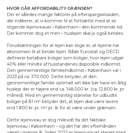
HVOR GÅR AFFORDABILITY GRÆNSEN?
Der er således mange faktorer på efterspørgselssiden,
der indikerer, at vi kommer til at fortsætte med at se
stigende lejeniveauer i København i den kommende tid.
Der kommer dog et men – huslejen skal jo også betales.
Forudsætningen for at lejen kan stige er, at lejerne har
økonomien til at betale lejen. Både Eurostat og OECD
definerer betalbare boliger som boliger, hvor lejen udgør
40% eller mindre af husstandenes disponible indkomst.
Den gennemsnitlige familieindkomst i København var i
2023 på ca. 370.000
. Dette betyder, at den
gennemsnitlige familie optimalt set ikke bør have en årlig
husleje der er højere end ca. 148.000 kr. (ca. 12.800 kr. pr.
måned). Med en gennemsnitlig størrelse for udbudte
boliger på 81 m²
betyder det, at lejen skal være lavere
end 1.800 kr. pr. m² pr. år for at være under grænsen.
Dette lejeniveau er dog milevidt fra det faktiske
lejeniveau i København – og det har det efterhånden
været i mange år. Siden 2022 er lejeniveauet steget med