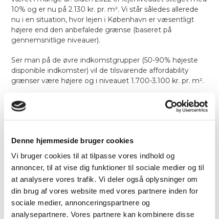
10%
og er nu på 2.130 kr. pr. m². Vi står således allerede
nu i en situation, hvor lejen i København er væsentligt
højere end den anbefalede grænse (baseret på
gennemsnitlige niveauer).
Ser man på de øvre indkomstgrupper (50-90% højeste
disponible indkomster) vil de tilsvarende affordability
grænser være højere og i niveauet 1.700-3.100 kr. pr. m².
HVAD MED ALTERNATIVERNE?
Hvis de boligsøgende fremadrettet er villige til at bruge
den samme andel af deres disponible indkomst på
husleje, bør markedslejen i København alt andet lige stige
Denne hjemmeside bruger cookies
i takt med reallønsvæksten, som i 2024 og 2025
forventes at være på hhv. 3,6% og 1,6%. Tendensen for de
Vi bruger cookies til at tilpasse vores indhold og
seneste par år viser dog, at udbudslejen i København er
annoncer, til at vise dig funktioner til sociale medier og til
steget med mere end reallønsvæksten, hvilket vil sige, at
at analysere vores trafik. Vi deler også oplysninger om
huslejeandelen er steget.
din brug af vores website med vores partnere inden for
Selvom vi også i omegnskommunerne har set markante
sociale medier, annonceringspartnere og
stigninger i de seneste år, er lejen pr. m² fortsat noget
analysepartnere. Vores partnere kan kombinere disse