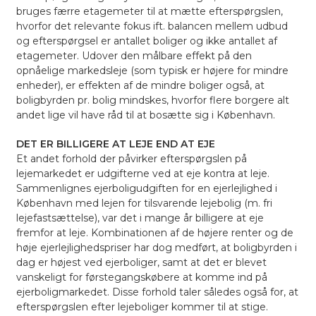
bruges færre etagemeter til at mætte efterspørgslen,
hvorfor det relevante fokus ift. balancen mellem udbud
og efterspørgsel er antallet boliger og ikke antallet af
etagemeter. Udover den målbare effekt på den
opnåelige markedsleje (som typisk er højere for mindre
enheder), er effekten af de mindre boliger også, at
boligbyrden pr. bolig mindskes, hvorfor flere borgere alt
andet lige vil have råd til at bosætte sig i København.
DET ER BILLIGERE AT LEJE END AT EJE
Et andet forhold der påvirker efterspørgslen på
lejemarkedet er udgifterne ved at eje kontra at leje.
Sammenlignes ejerboligudgiften for en ejerlejlighed i
København med lejen for tilsvarende lejebolig (m. fri
lejefastsættelse), var det i mange år billigere at eje
fremfor at leje. Kombinationen af de højere renter og de
høje ejerlejlighedspriser har dog medført, at boligbyrden i
dag er højest ved ejerboliger, samt at det er blevet
vanskeligt for førstegangskøbere at komme ind på
ejerboligmarkedet. Disse forhold taler således også for, at
efterspørgslen efter lejeboliger kommer til at stige.