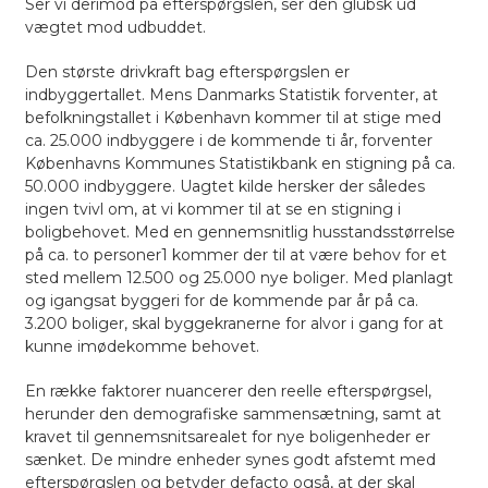
Ser vi derimod på efterspørgslen, ser den glubsk ud
vægtet mod udbuddet.
Den største drivkraft bag efterspørgslen er
indbyggertallet. Mens Danmarks Statistik forventer, at
befolkningstallet i København kommer til at stige med
ca. 25.000 indbyggere i de kommende ti år, forventer
Københavns Kommunes Statistikbank en stigning på ca.
50.000 indbyggere. Uagtet kilde hersker der således
ingen tvivl om, at vi kommer til at se en stigning i
boligbehovet. Med en gennemsnitlig husstandsstørrelse
på ca. to personer
1
kommer der til at være behov for et
sted mellem 12.500 og 25.000 nye boliger. Med planlagt
og igangsat byggeri for de kommende par år på ca.
3.200 boliger
, skal byggekranerne for alvor i gang for at
kunne imødekomme behovet.
En række faktorer nuancerer den reelle efterspørgsel,
herunder den demografiske sammensætning, samt at
kravet til gennemsnitsarealet for nye boligenheder er
sænket. De mindre enheder synes godt afstemt med
efterspørgslen og betyder defacto også, at der skal