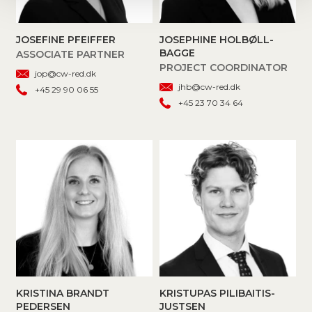
JOSEFINE PFEIFFER
JOSEPHINE HOLBØLL-
BAGGE
ASSOCIATE PARTNER
PROJECT COORDINATOR
jop@cw-red.dk
jhb@cw-red.dk
+45 29 90 06 55
+45 23 70 34 64
KRISTINA BRANDT
KRISTUPAS PILIBAITIS-
PEDERSEN
JUSTSEN