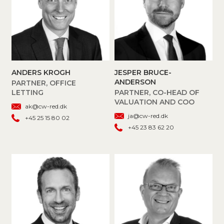
ANDERS KROGH
JESPER BRUCE-
ANDERSON
PARTNER, OFFICE
LETTING
PARTNER, CO-HEAD OF
VALUATION AND COO
ak@cw-red.dk
ja@cw-red.dk
+45 25 15 80 02
+45 23 83 62 20