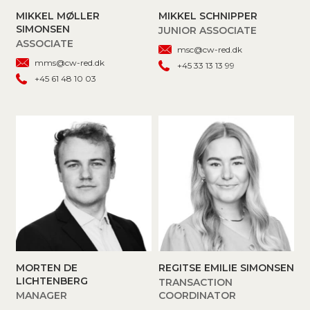
MIKKEL MØLLER
MIKKEL SCHNIPPER
SIMONSEN
JUNIOR ASSOCIATE
ASSOCIATE
msc@cw-red.dk
mms@cw-red.dk
+45 33 13 13 99
+45 61 48 10 03
MORTEN DE
REGITSE EMILIE SIMONSEN
LICHTENBERG
TRANSACTION
MANAGER
COORDINATOR