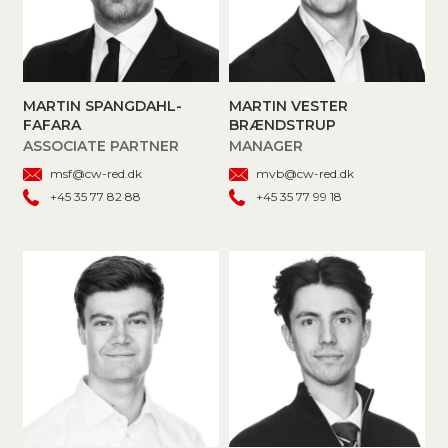
MARTIN SPANGDAHL-
MARTIN VESTER
FAFARA
BRÆNDSTRUP
ASSOCIATE PARTNER
MANAGER
msf@cw-red.dk
mvb@cw-red.dk
+45 35 77 82 88
+45 35 77 99 18