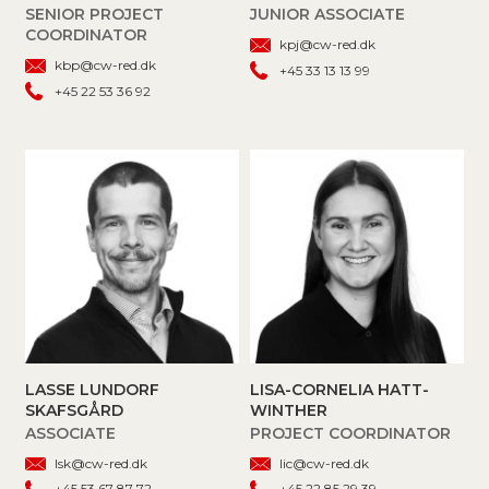
SENIOR PROJECT
JUNIOR ASSOCIATE
COORDINATOR
kpj@cw-red.dk
kbp@cw-red.dk
+45 33 13 13 99
+45 22 53 36 92
LASSE LUNDORF
LISA-CORNELIA HATT-
SKAFSGÅRD
WINTHER
ASSOCIATE
PROJECT COORDINATOR
lsk@cw-red.dk
lic@cw-red.dk
+45 53 67 87 72
+45 22 85 29 39