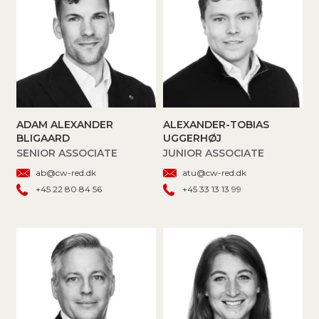
ADAM ALEXANDER
ALEXANDER-TOBIAS
BLIGAARD
UGGERHØJ
SENIOR ASSOCIATE
JUNIOR ASSOCIATE
ab@cw-red.dk
atu@cw-red.dk
+45 22 80 84 56
+45 33 13 13 99