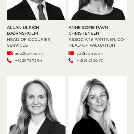
ALLAN ULRICH
ANNE SOFIE RAVN
BJØRNSHOLM
CHRISTENSEN
HEAD OF OCCUPIER
ASSOCIATE PARTNER, CO-
SERVICES
HEAD OF VALUATION
aub@cw-red.dk
asr@cw-red.dk
+45 29 72 72 84
+45 53 53 50 77