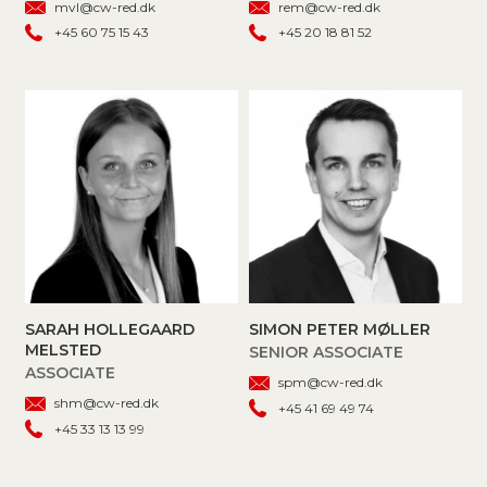
mvl@cw-red.dk
rem@cw-red.dk
+45 60 75 15 43
+45 20 18 81 52
SARAH HOLLEGAARD
SIMON PETER MØLLER
MELSTED
SENIOR ASSOCIATE
ASSOCIATE
spm@cw-red.dk
shm@cw-red.dk
+45 41 69 49 74
+45 33 13 13 99