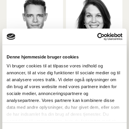
Denne hjemmeside bruger cookies
FREDERIK BLEIBACH
FREDERIKKE TEILGAARD
GUDMAND
JUNIOR ASSOCIATE
Vi bruger cookies til at tilpasse vores indhold og
DIGITAL GRAPHIC
annoncer, til at vise dig funktioner til sociale medier og til
frb@cw-red.dk
DESIGNER
at analysere vores trafik. Vi deler også oplysninger om
+45 33 13 13 99
ftg@cw-red.dk
din brug af vores website med vores partnere inden for
+45 53 52 95 23
sociale medier, annonceringspartnere og
analysepartnere. Vores partnere kan kombinere disse
data med andre oplysninger, du har givet dem, eller som
de har indsamlet fra din brug af deres tjenester. Du
samtykker til vores cookies, hvis du fortsætter med at
anvende vores hjemmeside.