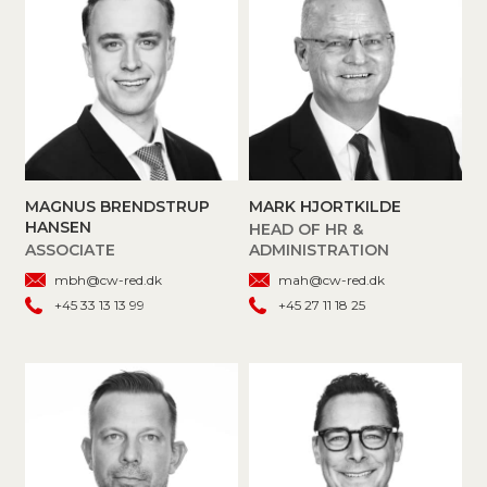
MAGNUS BRENDSTRUP
MARK HJORTKILDE
HANSEN
HEAD OF HR &
ASSOCIATE
ADMINISTRATION
mbh@cw-red.dk
mah@cw-red.dk
+45 33 13 13 99
+45 27 11 18 25