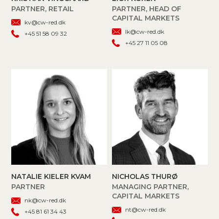
PARTNER, RETAIL
PARTNER, HEAD OF
CAPITAL MARKETS
kv@cw-red.dk
lk@cw-red.dk
+45 51 58 09 32
+45 27 11 05 08
NATALIE KIELER KVAM
NICHOLAS THURØ
PARTNER
MANAGING PARTNER,
CAPITAL MARKETS
nk@cw-red.dk
nt@cw-red.dk
+45 81 61 34 43