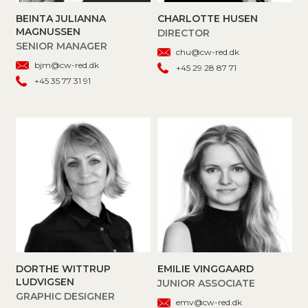
BEINTA JULIANNA
CHARLOTTE HUSEN
MAGNUSSEN
DIRECTOR
SENIOR MANAGER
chu@cw-red.dk
bjm@cw-red.dk
+45 29 28 87 71
+45 35 77 31 91
DORTHE WITTRUP
EMILIE VINGGAARD
LUDVIGSEN
JUNIOR ASSOCIATE
GRAPHIC DESIGNER
emv@cw-red.dk