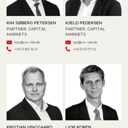
KIM SØBERG PETERSEN
KJELD PEDERSEN
PARTNER, CAPITAL
PARTNER, CAPITAL
MARKETS
MARKETS
ksp@cw-red.dk
kp@cw-red.dk
+45 21 83 16 21
+45 51 51 97 92
KRISTIAN VINGGAARD
LIOR KOREN