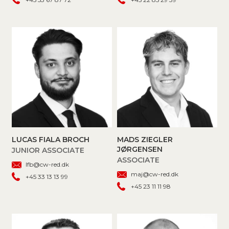
LUCAS FIALA BROCH
MADS ZIEGLER
JØRGENSEN
JUNIOR ASSOCIATE
ASSOCIATE
lfb@cw-red.dk
maj@cw-red.dk
+45 33 13 13 99
+45 23 11 11 98