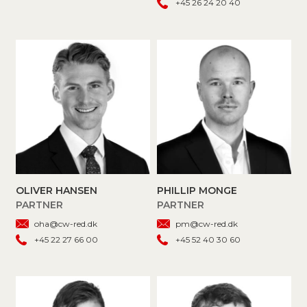
+45 26 24 20 40
OLIVER HANSEN
PHILLIP MONGE
PARTNER
PARTNER
oha@cw-red.dk
pm@cw-red.dk
+45 22 27 66 00
+45 52 40 30 60