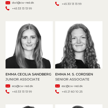
dwl@cw-red.dk
+45 33 13 13 99
+45 33 13 13 99
EMMA CECILIA SANDBERG
EMMA M. S. CORDSEN
JUNIOR ASSOCIATE
SENIOR ASSOCIATE
ecs@cw-red.dk
esc@cw-red.dk
+45 33 13 13 99
+45 21 60 10 25