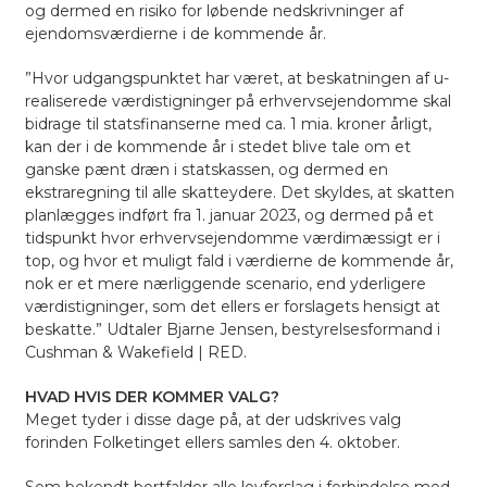
og dermed en risiko for løbende nedskrivninger af
ejendomsværdierne i de kommende år.
”Hvor udgangspunktet har været, at beskatningen af u-
realiserede værdistigninger på erhvervsejendomme skal
bidrage til statsfinanserne med ca. 1 mia. kroner årligt,
kan der i de kommende år i stedet blive tale om et
ganske pænt dræn i statskassen, og dermed en
ekstraregning til alle skatteydere. Det skyldes, at skatten
planlægges indført fra 1. januar 2023, og dermed på et
tidspunkt hvor erhvervsejendomme værdimæssigt er i
top, og hvor et muligt fald i værdierne de kommende år,
nok er et mere nærliggende scenario, end yderligere
værdistigninger, som det ellers er forslagets hensigt at
beskatte.”
Udtaler Bjarne Jensen, bestyrelsesformand i
Cushman & Wakefield | RED.
HVAD HVIS DER KOMMER VALG?
Meget tyder i disse dage på, at der udskrives valg
forinden Folketinget ellers samles den 4. oktober.