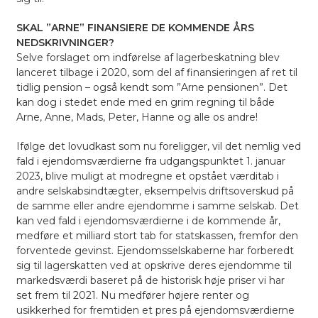
SKAL ”ARNE” FINANSIERE DE KOMMENDE ÅRS
NEDSKRIVNINGER?
Selve forslaget om indførelse af lagerbeskatning blev
lanceret tilbage i 2020, som del af finansieringen af ret til
tidlig pension – også kendt som ”Arne pensionen”. Det
kan dog i stedet ende med en grim regning til både
Arne, Anne, Mads, Peter, Hanne og alle os andre!
Ifølge det lovudkast som nu foreligger, vil det nemlig ved
fald i ejendomsværdierne fra udgangspunktet 1. januar
2023, blive muligt at modregne et opstået værditab i
andre selskabsindtægter, eksempelvis driftsoverskud på
de samme eller andre ejendomme i samme selskab. Det
kan ved fald i ejendomsværdierne i de kommende år,
medføre et milliard stort tab for statskassen, fremfor den
forventede gevinst. Ejendomsselskaberne har forberedt
sig til lagerskatten ved at opskrive deres ejendomme til
markedsværdi baseret på de historisk høje priser vi har
set frem til 2021. Nu medfører højere renter og
usikkerhed for fremtiden et pres på ejendomsværdierne