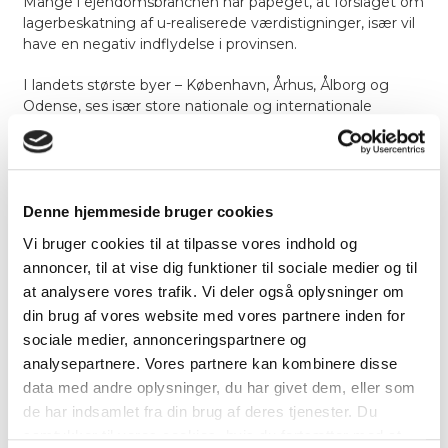
Mange i ejendomsbranchen har påpeget, at forslaget om
lagerbeskatning af u-realiserede værdistigninger, især vil
have en negativ indflydelse i provinsen.
I landets største byer – København, Århus, Ålborg og
Odense, ses især store nationale og internationale
investorer, der udover en stor ejendomsportefølje, vanligt
råder over også en stor kontant likviditet, således der
populært sagt er ”kontanter i kassen”, til også at betale
en løbende lagerskat, af penge der ikke er tjent.
Denne hjemmeside bruger cookies
Men, i provinsen gælder det samme forhold ikke i nær
Vi bruger cookies til at tilpasse vores indhold og
samme omfang. I landets mindre byer ser man meget
annoncer, til at vise dig funktioner til sociale medier og til
sjældent de store investorer investere deres penge,
at analysere vores trafik. Vi deler også oplysninger om
hvorfor det primært er lokale investorer der ejer fast
ejendom.
din brug af vores website med vores partnere inden for
sociale medier, annonceringspartnere og
Disse investorer er i forvejen udfordret af
analysepartnere. Vores partnere kan kombinere disse
kreditforeningernes manglende lyst til at tilbyde de
data med andre oplysninger, du har givet dem, eller som
samme gunstige finansieringsvilkår, som gælder for
de har indsamlet fra din brug af deres tjenester. Du
investorerne i de større byer. Det gælder både i forhold til
samtykker til vores cookies, hvis du fortsætter med at
belåningsgrad og valg af låne typer, hvor der i provinsen