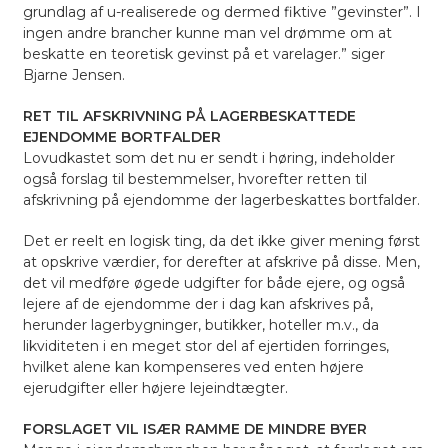
grundlag af u-realiserede og dermed fiktive ”gevinster”. I
ingen andre brancher kunne man vel drømme om at
beskatte en teoretisk gevinst på et varelager.”
siger
Bjarne Jensen.
RET TIL AFSKRIVNING PÅ LAGERBESKATTEDE
EJENDOMME BORTFALDER
Lovudkastet som det nu er sendt i høring, indeholder
også forslag til bestemmelser, hvorefter retten til
afskrivning på ejendomme der lagerbeskattes bortfalder.
Det er reelt en logisk ting, da det ikke giver mening først
at opskrive værdier, for derefter at afskrive på disse. Men,
det vil medføre øgede udgifter for både ejere, og også
lejere af de ejendomme der i dag kan afskrives på,
herunder lagerbygninger, butikker, hoteller m.v., da
likviditeten i en meget stor del af ejertiden forringes,
hvilket alene kan kompenseres ved enten højere
ejerudgifter eller højere lejeindtægter.
FORSLAGET VIL ISÆR RAMME DE MINDRE BYER