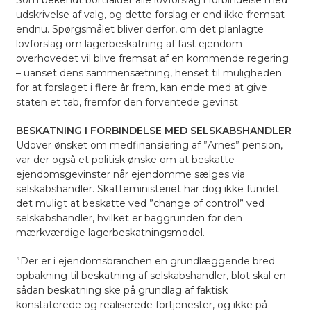
Som bekendt bortfalder alle lovforslag i forbindelse med
udskrivelse af valg, og dette forslag er end ikke fremsat
endnu. Spørgsmålet bliver derfor, om det planlagte
lovforslag om lagerbeskatning af fast ejendom
overhovedet vil blive fremsat af en kommende regering
– uanset dens sammensætning, henset til muligheden
for at forslaget i flere år frem, kan ende med at give
staten et tab, fremfor den forventede gevinst.
BESKATNING I FORBINDELSE MED SELSKABSHANDLER
Udover ønsket om medfinansiering af ”Arnes” pension,
var der også et politisk ønske om at beskatte
ejendomsgevinster når ejendomme sælges via
selskabshandler. Skatteministeriet har dog ikke fundet
det muligt at beskatte ved ”change of control” ved
selskabshandler, hvilket er baggrunden for den
mærkværdige lagerbeskatningsmodel.
”Der er i ejendomsbranchen en grundlæggende bred
opbakning til beskatning af selskabshandler, blot skal en
sådan beskatning ske på grundlag af faktisk
konstaterede og realiserede fortjenester, og ikke på