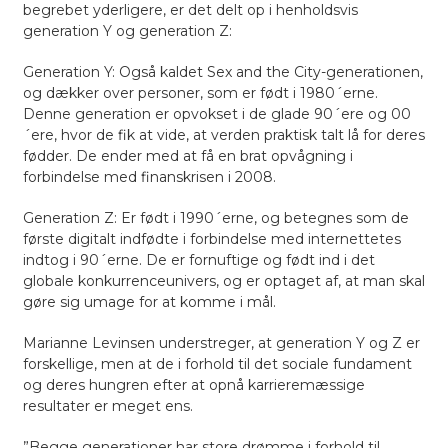
begrebet yderligere, er det delt op i henholdsvis
generation Y og generation Z:
Generation Y: Også kaldet Sex and the City-generationen,
og dækker over personer, som er født i 1980´erne.
Denne generation er opvokset i de glade 90´ere og 00
´ere, hvor de fik at vide, at verden praktisk talt lå for deres
fødder. De ender med at få en brat opvågning i
forbindelse med finanskrisen i 2008.
Generation Z: Er født i 1990´erne, og betegnes som de
første digitalt indfødte i forbindelse med internettetes
indtog i 90´erne. De er fornuftige og født ind i det
globale konkurrenceunivers, og er optaget af, at man skal
gøre sig umage for at komme i mål.
Marianne Levinsen understreger, at generation Y og Z er
forskellige, men at de i forhold til det sociale fundament
og deres hungren efter at opnå karrieremæssige
resultater er meget ens.
”Begge generationer har store drømme i forhold til,