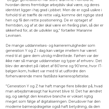
hvordan deres fremtidige arbejdsliv skal være, og deres
identitet ligger i høj grad i jobbet. Men de er også usikre i
forhold til at træffe de rette valg, komme det rigtige sted
hen og få den rette positionering. De er optaget af
fremtiden, og af at der skal være en flerårig plan, så der er
sikkerhed for, at de udvikler sig,”
fortæller Marianne
Levinsen.
De mange uddannelses- og karrieremuligheder som
generation Y og Z i dag kan vælge imellem har været
med til at gøre dem utrolig målrettede. Førhen var der
ikke nær så mange uddannelser og typer af erhverv. Det
blev der ændret på i løbet af 80’erne og 90’erne, hvor IT-
bølgen kom, hvilket var med til at udfordre den
forhenværende mere fastlåste karriereopfattelse.
”Generation Y og Z har haft mange flere billeder på, hvad
man arbejdsmæssigt har kunnet blive til. Det har ændret
sig, og særligt den kreative branche er vokset rigtig
meget som følge af digitaliseringen. Derudover har den
moderne børneopdragelse også haft betydning, da den