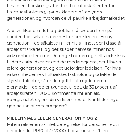
Levinsen, Forskningschef hos Fremforsk, Center for
Fremtidsforskning, gør os klogere på de yngre
generationer, og hvordan de vil påvirke arbejdsmarkedet.
Alle snakker om det, og det kan få sveden frem på
panden hos selv de allermest erfarne ledere. En ny
generation – de såkaldte millennials – indtager i disse år
arbejdsmarkedet, og det skaber nervøse miner hos
virksomhedslederne. De unge har nemlig helt andre krav
til deres arbejdsgiver end de medarbejdere, der tilhører
ældre generationer, og det udfordrer ledelsen. For hvis
virksomhederne vil tiltrække, fastholde og udvikle de
største talenter, så er de nødt til at møde dem i
øjenhøjde – og de er tvunget til det, da 35 procent af
arbejdskraften i 2020 kommer fra millennials.
Spørgsmålet er, om din virksomhed er klar til den nye
generation af medarbejdere?
MILLENNIALS ELLER GENERATION Y OG Z
Millennials er en samlet betegnelse for personer født i
perioden fra 1980 til år 2000. For at udspecificere