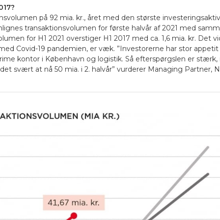
017?
nsvolumen på 92 mia. kr., året med den største investeringsakti
nes transaktionsvolumen for første halvår af 2021 med samme p
lumen for H1 2021 overstiger H1 2017 med ca. 1,6 mia. kr. Det v
e med Covid-19 pandemien, er væk.
”Investorerne har stor appeti
me kontor i København og logistik. Så efterspørgslen er stærk
et svært at nå 50 mia. i 2. halvår”
vurderer Managing Partner, Ni