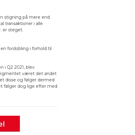
 en stigning på mere end
l transaktioner i alle
. er steget.
en fordobling i forhold til
 i Q2 2021, blev
 segmentet været det andet
get disse og følger dermed
 følger dog lige efter med