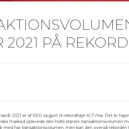
AKTIONSVOLUMEN 
 2021 PÅ REKOR
alvår 2021 er af RED opgjort til rekordhøje 41,7 mia. Det er højere
anske marked oplevede den hidtil største transaktionsvolumen me
et år med høj transaktionsvolumen, men kan den overgå rekorden 