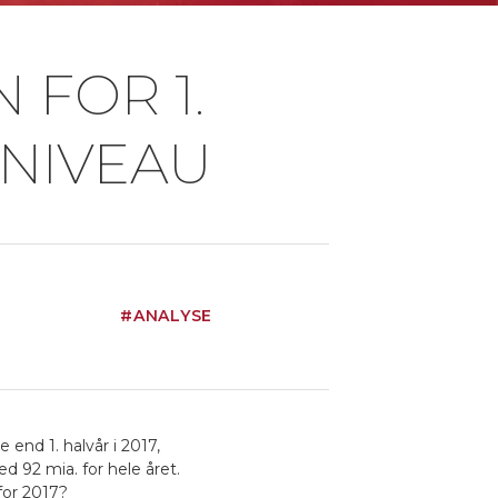
FOR 1.
DNIVEAU
#ANALYSE
 end 1. halvår i 2017,
d 92 mia. for hele året.
for 2017?