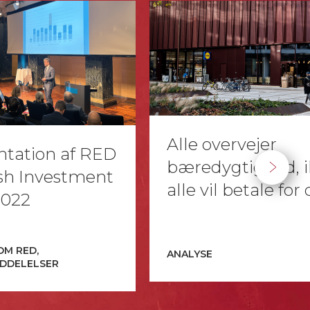
Alle overvejer
tation af RED
bæredygtighed, 
sh Investment
alle vil betale for
2022
OM RED,
ANALYSE
DDELELSER