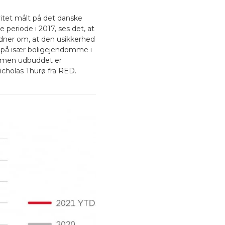
vitet målt på det danske
eriode i 2017, ses det, at
idner om, at den usikkerhed
t på især boligejendomme i
, men udbuddet er
cholas Thurø fra RED.