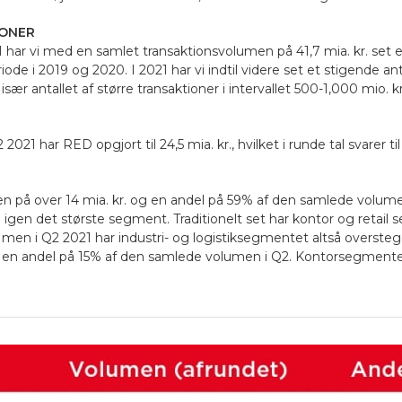
IONER
21 har vi med en samlet transaktionsvolumen på 41,7 mia. kr. set
ode i 2019 og 2020. I 2021 har vi indtil videre set et stigende anta
sær antallet af større transaktioner i intervallet 500-1,000 mio. kr
21 har RED opgjort til 24,5 mia. kr., hvilket i runde tal svarer til 
 på over 14 mia. kr. og en andel på 59% af den samlede volumen
gen det største segment. Traditionelt set har kontor og retail
 men i Q2 2021 har industri- og logistiksegmentet altså overste
en andel på 15% af den samlede volumen i Q2. Kontorsegmentet