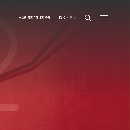
+45 33 13 13 99
DK
/
EN