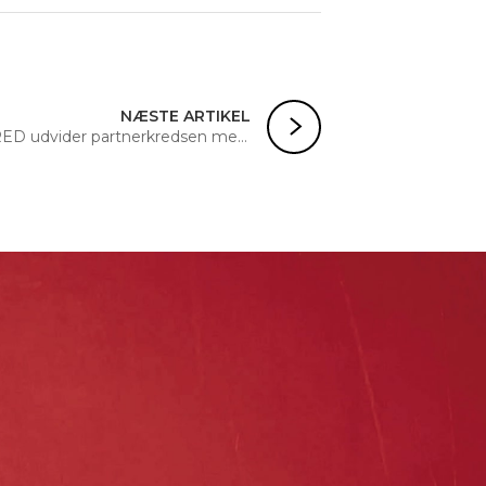
NÆSTE ARTIKEL
RED udvider partnerkredsen med Kim Søberg Petersen