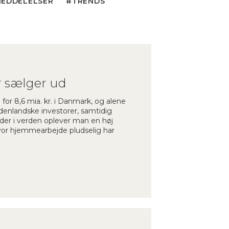
MEDDELELSER
TRENDS
r sælger ud
or 8,6 mia. kr. i Danmark, og alene
denlandske investorer, samtidig
der i verden oplever man en høj
vor hjemmearbejde pludselig har