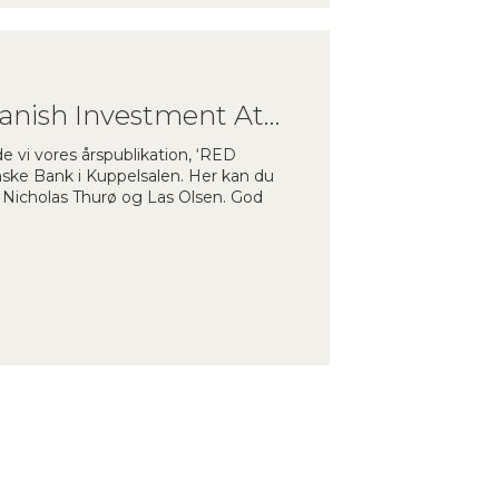
Præsentation af ‘RED Danish Investment Atlas 2024’
e vi vores årspublikation, ‘RED
ske Bank i Kuppelsalen. Her kan du
 Nicholas Thurø og Las Olsen. God