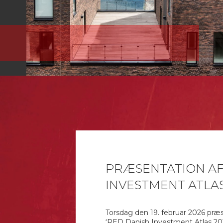
PRÆSENTATION AF
INVESTMENT ATLAS
Torsdag den 19. februar 2026 præs
‘RED Danish Investment Atlas 20