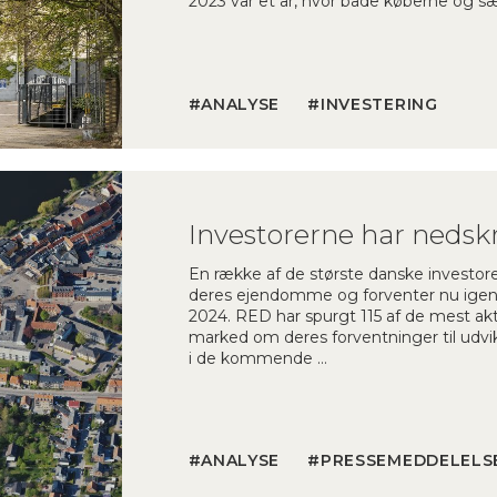
2023 var et år, hvor både køberne og s
ANALYSE
INVESTERING
En række af de største danske investor
deres ejendomme og forventer nu igen a
2024. RED har spurgt 115 af de mest akt
marked om deres forventninger til udvik
i de kommende …
ANALYSE
PRESSEMEDDELELS