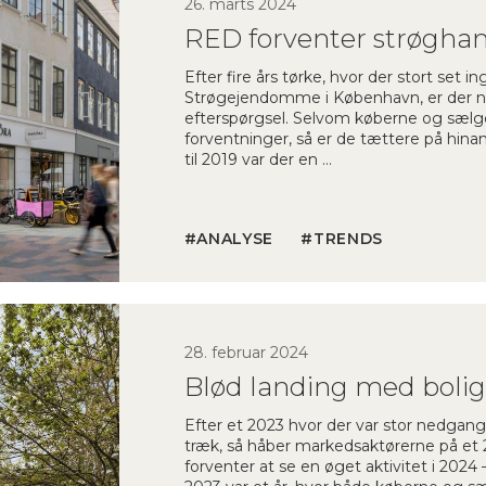
26. marts 2024
RED forventer strøghan
Efter fire års tørke, hvor der stort set
Strøgejendomme i København, er der n
efterspørgsel. Selvom køberne og sælger
forventninger, så er de tættere på hin
til 2019 var der en …
ANALYSE
TRENDS
28. februar 2024
Blød landing med bolige
Efter et 2023 hvor der var stor nedgang 
træk, så håber markedsaktørerne på et 
forventer at se en øget aktivitet i 202