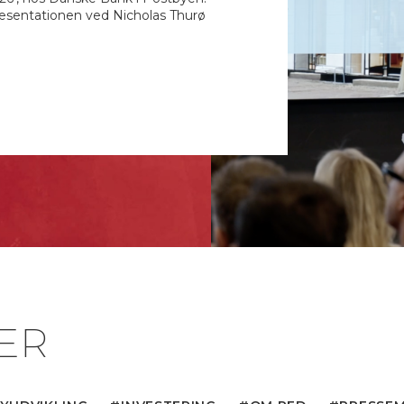
ræsentationen ved Nicholas Thurø
ER