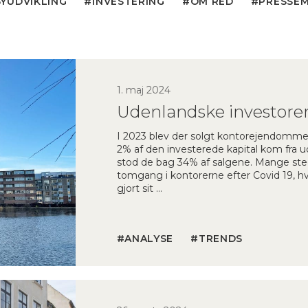
BYUDVIKLING
INVESTERING
OM RED
PRESSE
1. maj 2024
Udenlandske investore
I 2023 blev der solgt kontorejendomme f
2% af den investerede kapital kom fra u
stod de bag 34% af salgene. Mange ste
tomgang i kontorerne efter Covid 19, h
gjort sit …
ANALYSE
TRENDS