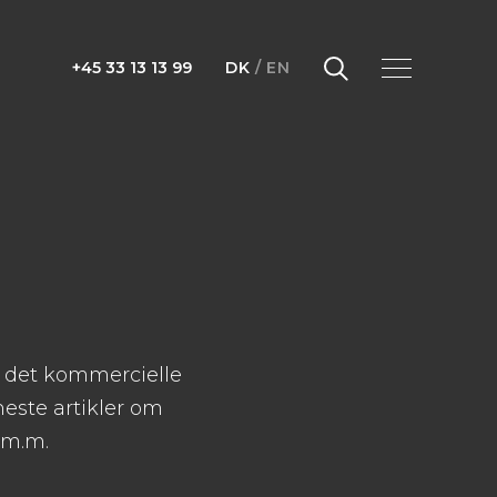
+45 33 13 13 99
DK
/
EN
å det kommercielle
este artikler om
 m.m.