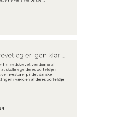
ælgerne var afventende …
Investorerne har nedskrevet og er igen klar til at investere
er har nedskrevet værdierne af
t skulle øge deres portefølje i
ive investorer på det danske
lingen i værdien af deres portefølje
ER