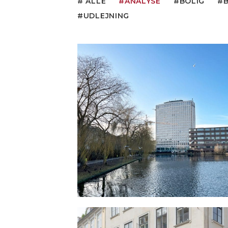
ALLE
ANALYSE
BOLIG
UDLEJNING