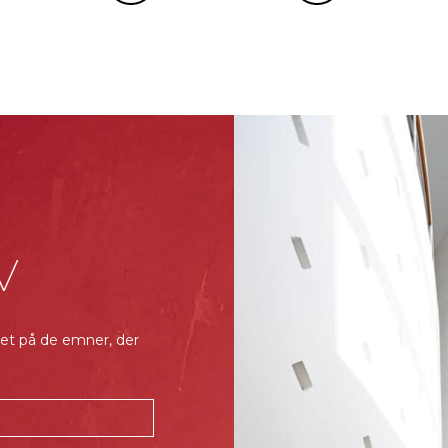
V
et på de emner, der