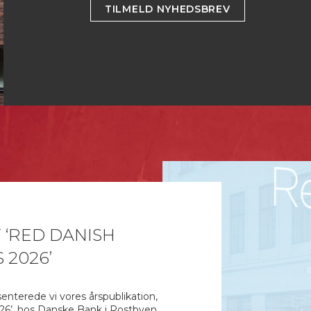
TILMELD NYHEDSBREV
 ‘RED DANISH
 2026’
enterede vi vores årspublikation,
26’, hos Danske Bank i Postbyen.